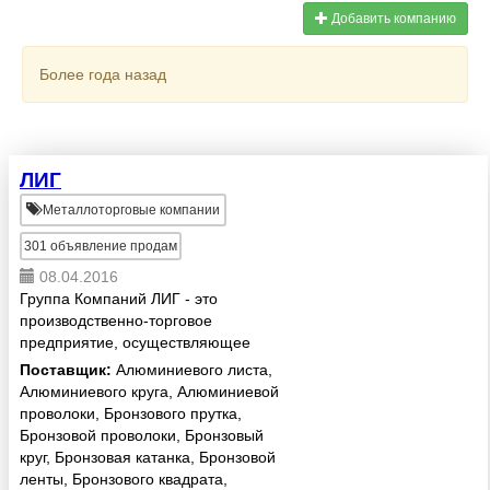
Добавить компанию
Более года назад
ЛИГ
Металлоторговые компании
301
объявление продам
08.04.2016
Группа Компаний ЛИГ - это
производственно-торговое
предприятие, осуществляющее
свою деятельность на
Поставщик:
Алюминиевого листа,
территории России. Основная
Алюминиевого круга, Алюминиевой
наша деятельность - торговля
проволоки, Бронзового прутка,
цветным металлопрокатом, в
Бронзовой проволоки, Бронзовый
частности медь, ...
круг, Бронзовая катанка, Бронзовой
ленты, Бронзового квадрата,