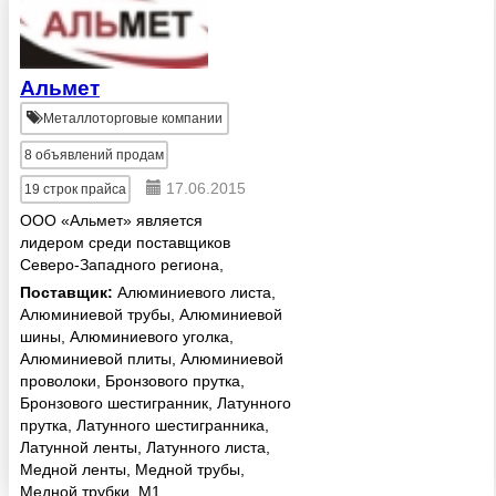
Альмет
Металлоторговые компании
8
объявлений продам
17.06.2015
19
строк прайса
ООО «Альмет» является
лидером среди поставщиков
Северо-Западного региона,
специализирующееся на
Поставщик:
Алюминиевого листа,
поставках проката из сплавов на
Алюминиевой трубы, Алюминиевой
медной основе (медь М1, М2,
шины, Алюминиевого уголка,
М3, Cu-ETP; латунь Л63, ЛС59,
Алюминиевой плиты, Алюминиевой
Л90, Л68; бронза...
проволоки, Бронзового прутка,
Бронзового шестигранник, Латунного
прутка, Латунного шестигранника,
Латунной ленты, Латунного листа,
Медной ленты, Медной трубы,
Медной трубки, М1.