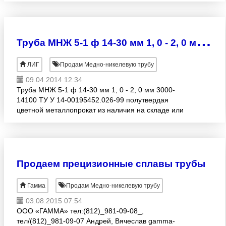
Т
руба МНЖ 5-1 ф 14-30 мм 1, 0 - 2, 0 мм 3000-14100 ТУ
ЛИГ
Продам Медно-никелевую трубу
09.04.2014 12:34
Труба МНЖ 5-1 ф 14-30 мм 1, 0 - 2, 0 мм 3000-
14100 ТУ У 14-00195452.026-99 полутвердая
цветной металлопрокат из наличия на складе или
изготовление под заказ
Продаем прецизионные сплавы трубы
Гамма
Продам Медно-никелевую трубу
03.08.2015 07:54
ООО «ГАММА» тел:(812)_981-09-08_,
тел/(812)_981-09-07 Андрей, Вячеслав gamma-