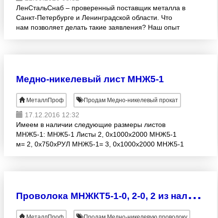
ЛенСтальСнаб – проверенный поставщик металла в
Санкт-Петербурге и Ленинградской области. Что
нам позволяет делать такие заявления? Наш опыт
на рынке металлопроката СПб. Производственные
мощности компа
Медно-никелевый лист МНЖ5-1
МеталлПроф
Продам Медно-никелевый прокат
17.12.2016 12:32
Имеем в наличии следующие размеры листов
МНЖ5-1: МНЖ5-1 Листы 2, 0х1000х2000 МНЖ5-1
м= 2, 0х750хРУЛ МНЖ5-1= 3, 0х1000х2000 МНЖ5-1
м= 4, 0х1000х2000 МНЖ5-1 м= 4, 0х1000х3000
МНЖ5-1= 4, 0х1000х320
П
роволока МНЖКТ5-1-0, 2-0, 2 из наличия в Санкт-Петербурге
МеталлПроф
Продам Медно-никелевую проволоку