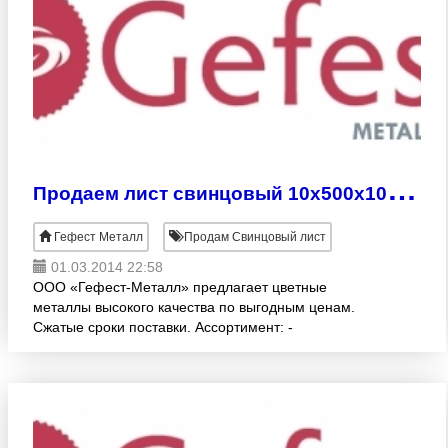
П
родаем лист свинцовый 10х500х1000 мм
Гефест Металл
Продам Свинцовый лист
01.03.2014 22:58
ООО «Гефест-Металл» предлагает цветные
металлы высокого качества по выгодным ценам.
Сжатые сроки поставки. Ассортимент: -
СВИНЦОВЫЕ ЛИСТЫ (ГОСТ 9559-89, С1, С2, С3)
различных раскроев:1.0 -10.0х500х