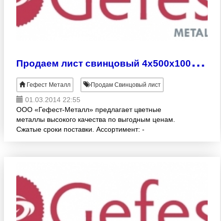
П
родаем лист свинцовый 4х500х1000 мм
Гефест Металл
Продам Свинцовый лист
01.03.2014 22:55
ООО «Гефест-Металл» предлагает цветные
металлы высокого качества по выгодным ценам.
Сжатые сроки поставки. Ассортимент: -
СВИНЦОВЫЕ ЛИСТЫ (ГОСТ 9559-89, С1, С2, С3)
различных раскроев:1.0 -10.0х500х