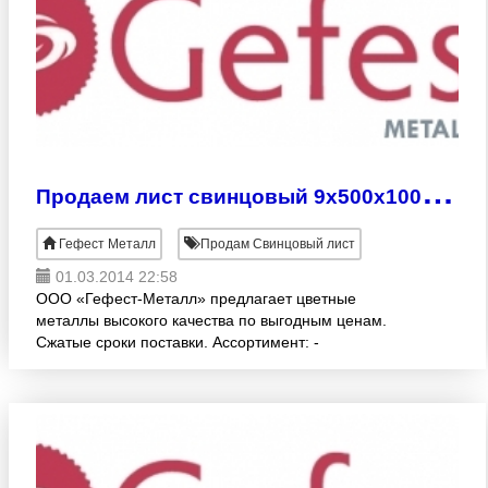
П
родаем лист свинцовый 9х500х1000 мм
Гефест Металл
Продам Свинцовый лист
01.03.2014 22:58
ООО «Гефест-Металл» предлагает цветные
металлы высокого качества по выгодным ценам.
Сжатые сроки поставки. Ассортимент: -
СВИНЦОВЫЕ ЛИСТЫ (ГОСТ 9559-89, С1, С2, С3)
различных раскроев:1.0 -10.0х500х