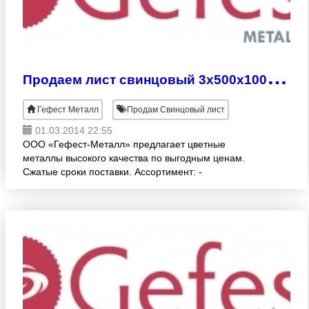
П
родаем лист свинцовый 3х500х1000 мм
Гефест Металл
Продам Свинцовый лист
01.03.2014 22:55
ООО «Гефест-Металл» предлагает цветные
металлы высокого качества по выгодным ценам.
Сжатые сроки поставки. Ассортимент: -
СВИНЦОВЫЕ ЛИСТЫ (ГОСТ 9559-89, С1, С2, С3)
различных раскроев:1.0 -10.0х500х