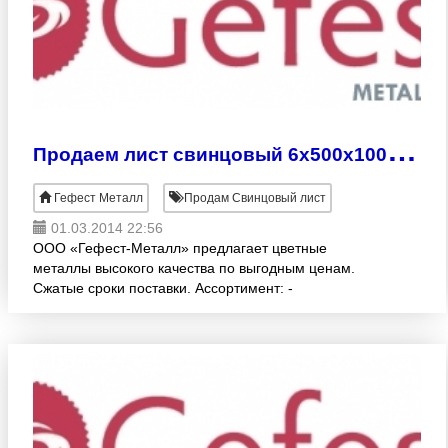
П
родаем лист свинцовый 6х500х1000 мм
Гефест Металл
Продам Свинцовый лист
01.03.2014 22:56
ООО «Гефест-Металл» предлагает цветные
металлы высокого качества по выгодным ценам.
Сжатые сроки поставки. Ассортимент: -
СВИНЦОВЫЕ ЛИСТЫ (ГОСТ 9559-89, С1, С2, С3)
различных раскроев:1.0 -10.0х500х