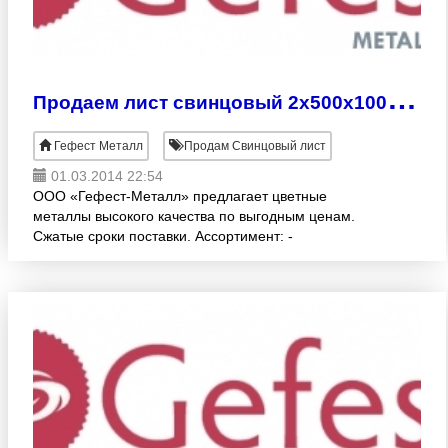
П
родаем лист свинцовый 2х500х1000 мм
Гефест Металл
Продам Свинцовый лист
01.03.2014 22:54
ООО «Гефест-Металл» предлагает цветные
металлы высокого качества по выгодным ценам.
Сжатые сроки поставки. Ассортимент: -
СВИНЦОВЫЕ ЛИСТЫ (ГОСТ 9559-89, С1, С2, С3)
различных раскроев:1.0 -10.0х500х