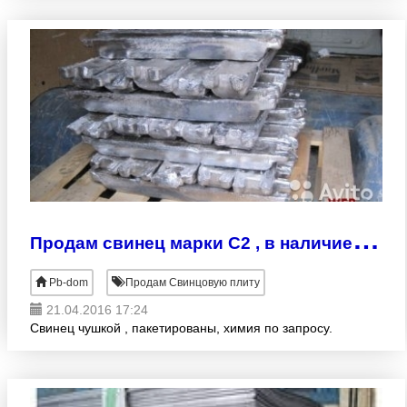
П
родам свинец марки С2 , в наличие на складе 20 тонн , интересует цена нал и б/н.
Pb-dom
Продам Свинцовую плиту
21.04.2016 17:24
Свинец чушкой , пакетированы, химия по запросу.