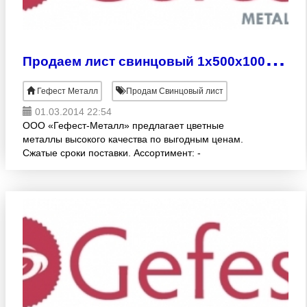
П
родаем лист свинцовый 1х500х1000 мм
Гефест Металл
Продам Свинцовый лист
01.03.2014 22:54
ООО «Гефест-Металл» предлагает цветные
металлы высокого качества по выгодным ценам.
Сжатые сроки поставки. Ассортимент: -
СВИНЦОВЫЕ ЛИСТЫ (ГОСТ 9559-89, С1, С2, С3)
различных раскроев:1.0 -10.0х500х