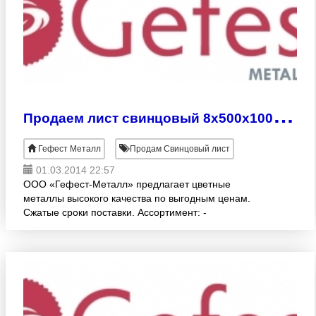
П
родаем лист свинцовый 8х500х1000 мм
Гефест Металл
Продам Свинцовый лист
01.03.2014 22:57
ООО «Гефест-Металл» предлагает цветные
металлы высокого качества по выгодным ценам.
Сжатые сроки поставки. Ассортимент: -
СВИНЦОВЫЕ ЛИСТЫ (ГОСТ 9559-89, С1, С2, С3)
различных раскроев:1.0 -10.0х500х