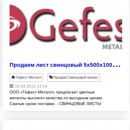
П
родаем лист свинцовый 5х500х1000 мм
Гефест Металл
Продам Свинцовый прокат
15.04.2014 13:14
ООО «Гефест-Металл» предлагает цветные
металлы высокого качества по выгодным ценам.
Сжатые сроки поставки. - СВИНЦОВЫЕ ЛИСТЫ
(ГОСТ 9559-89, С1, С2, С3) различных раскроев:1.0
-10.0х500х1000 мм. Возм