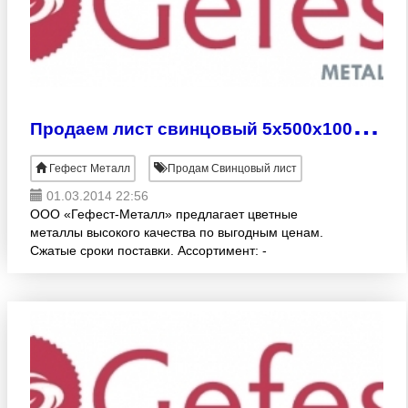
П
родаем лист свинцовый 5х500х1000 мм
Гефест Металл
Продам Свинцовый лист
01.03.2014 22:56
ООО «Гефест-Металл» предлагает цветные
металлы высокого качества по выгодным ценам.
Сжатые сроки поставки. Ассортимент: -
СВИНЦОВЫЕ ЛИСТЫ (ГОСТ 9559-89, С1, С2, С3)
различных раскроев:1.0 -10.0х500х