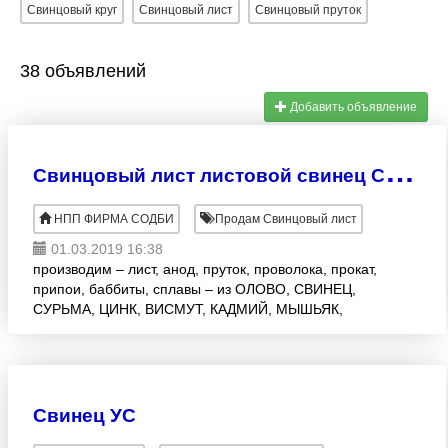
Свинцовый круг
Свинцовый лист
Свинцовый пруток
38 объявлений
Добавить объявление
С
винцовый лист листовой свинец С1, С2, С3 (ДПРНХ)
НПП ФИРМА СОДБИ
Продам Свинцовый лист
01.03.2019 16:38
производим – лист, анод, пруток, проволока, прокат,
припои, баббиты, сплавы – из ОЛОВО, СВИНЕЦ,
СУРЬМА, ЦИНК, ВИСМУТ, КАДМИЙ, МЫШЬЯК,
НИКЕЛЬ. смотрите ассортимент на сайте
www.armada-met.ru или в к
Cвинец УС