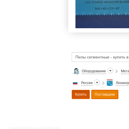
Оборудование
Мета
Россия
Ленингр
Купить
Поставщики
Сгенерировано за 0.0429() cек.