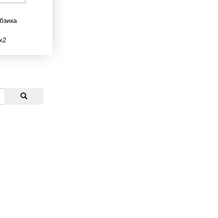
бзика
х2