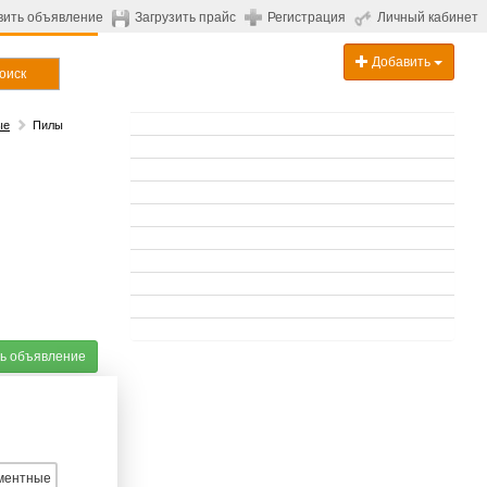
вить объявление
Загрузить прайс
Регистрация
Личный кабинет
Добавить
оиск
ые
Пилы
ь объявление
ментные