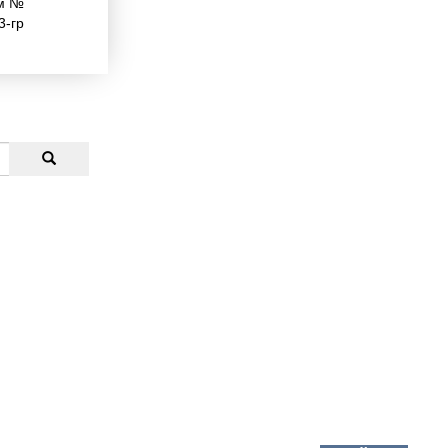
мм №
3-гр