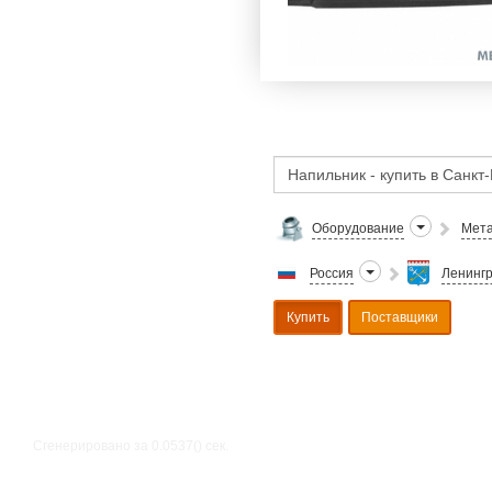
Оборудование
Мета
Россия
Ленингр
Купить
Поставщики
Сгенерировано за 0.0537() cек.