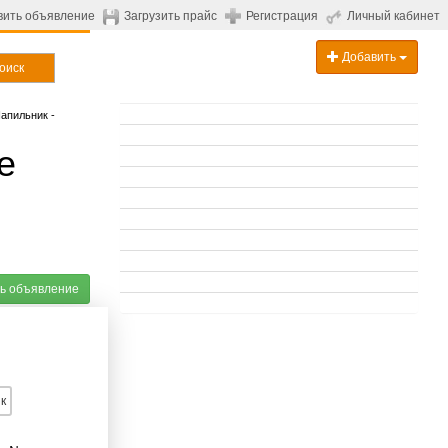
вить объявление
Загрузить прайс
Регистрация
Личный кабинет
Добавить
оиск
апильник -
е
ь объявление
к