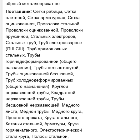
чёрный металлопрокат по
оптимальным расценкам. Мы
Поставщик:
Сетки рабицы, Сетки
реализуем металлопрокат
плетеной, Сетка арматурная, Сетка
следующих видов: трубный,
оцинкованная, Проволоки стальной,
сортовой, листовой. У нас вы
Проволоки оцинкованной, Проволоки
можете купить мета...
пружинной, Стальных электродов,
Стальных труб, Труб электросварных
(ПШ СШ), Труб прямошовных
стальных, Трубы
горячедеформированной (общего
назначения), Трубы цельнотянутой,
Трубы оцинкованной бесшовной,
Труб холоднодеформированных
(общего назначения), Круглой
нержавеющей трубы, Квадратной
нержавеющей трубы, Трубы
бесшовной нержавеющей, Медного
листа, Медной трубы, Медного круга,
Простого проката, Круга стального,
Катанки стальной, Арматуры, Круга
горячекатаного, Электротехнической
стали круга, Полосы стальной,