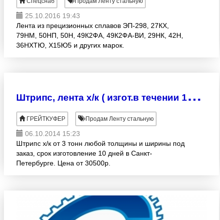
Спецснаб
Продам Ленту стальную
25.10.2016 19:43
Лента из прецизионных сплавов ЭП-298, 27КХ,
79НМ, 50НП, 50Н, 49К2ФА, 49К2ФА-ВИ, 29НК, 42Н,
36НХТЮ, Х15Ю5 и других марок.
Ш
трипс, лента х/к ( изгот.в течении 10 дней)
ГРЕЙТКУФЕР
Продам Ленту стальную
06.10.2014 15:23
Штрипс х/к от 3 тонн любой толщины и ширины под
заказ, срок изготовление 10 дней в Санкт-
Петербурге. Цена от 30500р.