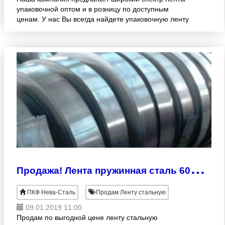
упаковочной оптом и в розницу по доступным
ценам. У нас Вы всегда найдете упаковочную ленту
и любые другие виды металлопроката со склада и
под заказ. Такж
П
родажа! Лента пружинная сталь 60С2А.
ПКФ Нева-Сталь
Продам Ленту стальную
09.01.2019 11:00
Продам по выгодной цене ленту стальную