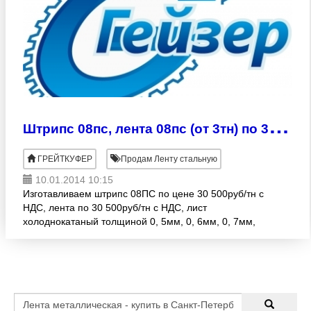
Ш
трипс 08пс, лента 08пс (от 3тн) по 30 500руб/тн
ГРЕЙТКУФЕР
Продам Ленту стальную
10.01.2014 10:15
Изготавливаем штрипс 08ПС по цене 30 500руб/тн с
НДС, лента по 30 500руб/тн с НДС, лист
холоднокатаный толщиной 0, 5мм, 0, 6мм, 0, 7мм,
0, 8мм, 0, 9мм, 1мм, 1, 2мм, 1, 5мм, 2мм по 22
000руб/тн с НДС с достав