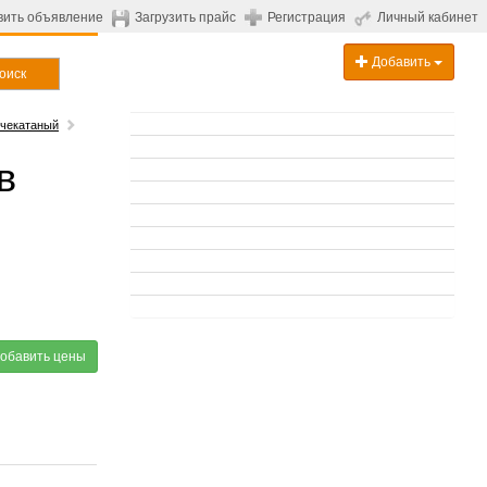
вить объявление
Загрузить прайс
Регистрация
Личный кабинет
Добавить
оиск
ячекатаный
в
обавить цены