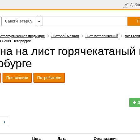
Доба
П
еталлургическая продукция
Листовой металл
Лист металлический
Лист гор
в Санкт-Петербурге
на на лист горячекатаный 
рбурге
Поставщики
Потребители
Д
›
Цена
Дата
Организация