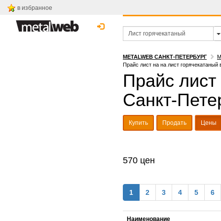
в избранное
METALWEB САНКТ-ПЕТЕРБУРГ
М
Прайс лист на на лист горячекатаный 
Прайс лист 
Санкт-Пете
Купить
Продать
Цены
570 цен
1
2
3
4
5
6
Наименование