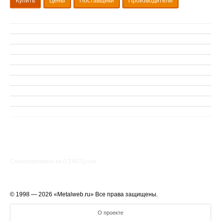
Купить
Цены
Поставщики
Производители
Сгенерировано за 0.2467() cек.
© 1998 — 2026 «Metalweb.ru» Все права защищены.
О проекте