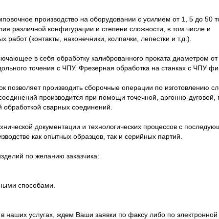
повочное производство на оборудовании с усилием от 1, 5 до 50 т
ия различной конфигурации и степени сложности, в том числе и
работ (контакты, наконечники, колпачки, лепестки и т.д.).
ключающее в себя обработку калиброванного проката диаметром от 
родольного точения с ЧПУ. Фрезерная обработка на станках с ЧПУ 
ок позволяет производить сборочные операции по изготовлению с
 соединений производится при помощи точечной, аргонно-дуговой, 
й обработкой сварных соединений.
ехнической документации и технологических процессов с последу
зводстве как опытных образцов, так и серийных партий.
изделий по желанию заказчика:
чными способами.
 в наших услугах, ждем Ваши заявки по факсу либо по электронной