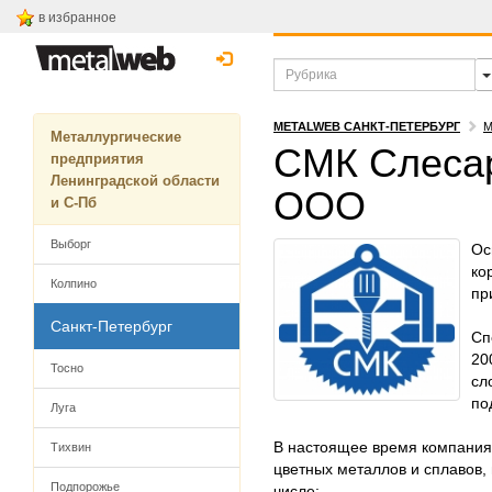
в избранное
METALWEB САНКТ-ПЕТЕРБУРГ
М
Металлургические
СМК Слесар
предприятия
Ленинградской области
ООО
и С-Пб
Выборг
Ос
ко
Колпино
пр
Санкт-Петербург
Сп
20
Тосно
сл
по
Луга
В настоящее время компания 
Тихвин
цветных металлов и сплавов,
Подпорожье
числе: