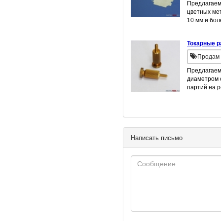
Предлагаем 
цветных мет
10 мм и бол
Токарные р
Продам 
Предлагаем
диаметром 
партий на р
Написать письмо