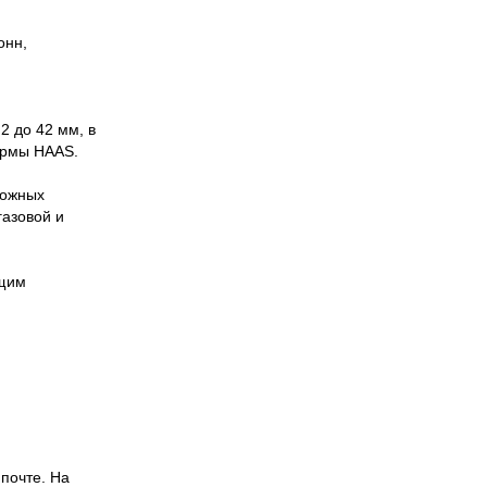
онн,
2 до 42 мм, в
фирмы HAAS.
ложных
газовой и
ющим
 почте. На