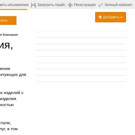
вить объявление
Загрузить прайс
Регистрация
Личный кабинет
Добавить
оиск
я Компания
ия,
ление
ектующих для
х изделий с
 изделия
лностью
стали,
уг, в том