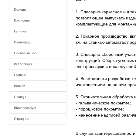
Кириши
1. Слесарно-каркасное и штам
позволяющее выпускать издел
Кингисепп
комплектующие для монтажных 
Гатчина
2. Токарное производство, в
т.ч. на станках-автоматах п
Ивангород
Сосновый Бор
3. Слесарно-сборочный участ
конструкций. Сборка угловых
Всеволожск
электросварки с последующе
Пушкин
4. Возможности разработки т
изготовлением на нашем прои
Волхов
5. Окончательная обработка 
Сланцы
- гальваническое покрытие;
Шлиссельбург
- порошковое покрытие;
- нанесение надписей разли
Отрадное
В случае заинтересованности