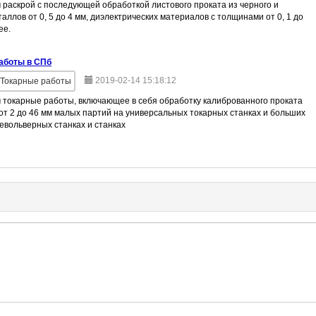
раскрой c последующей обработкой листового проката из черного и
аллов от 0, 5 до 4 мм, диэлектрических материалов с толщинами от 0, 1 до
ее.
аботы в СПб
2019-02-14 15:18:12
Токарные работы
 токарные работы, включающее в себя обработку калиброванного проката
от 2 до 46 мм малых партий на универсальных токарных станках и больших
евольверных станках и станках