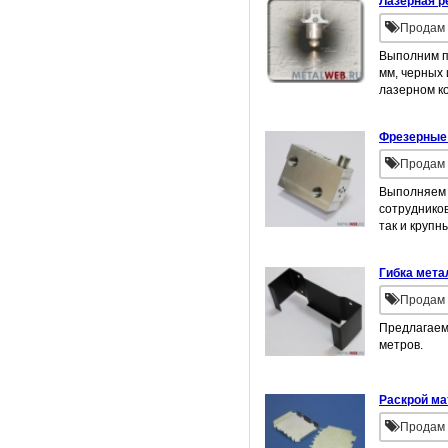
Лазерная р
Продам 
Выполним п
мм, черных 
лазерном ко
Фрезерные
Продам 
Выполняем 
сотрудников
так и крупн
Гибка мета
Продам 
Предлагаем 
метров.
Раскрой ма
Продам 