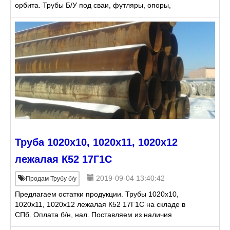
орбита. Трубы Б/У под сваи, футляры, опоры,
проколы, металлоконструкции, дымоходы,
пульпопроводы, гильзы,
Труба 1020х10, 1020х11, 1020х12
лежалая К52 17Г1С
2019-09-04 13:40:42
Продам Трубу б/у
Предлагаем остатки продукции. Трубы 1020х10,
1020х11, 1020х12 лежалая К52 17Г1С на складе в
СПб. Оплата б/н, нал. Поставляем из наличия
продукции на складах или в кротчайшие сроки под