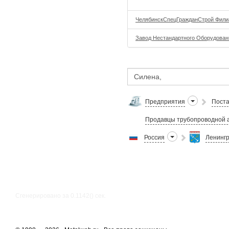
ЧелябинскСпецГражданСтрой Фил
Завод Нестандартного Оборудован
Предприятия
Поста
Продавцы трубопроводной 
Россия
Ленингр
Сгенерировано за 0.1142() cек.