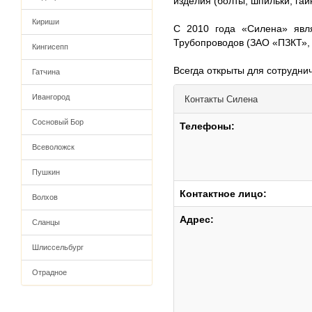
изделия (болты, шпильки, гайк
Кириши
С 2010 года «Силена» явля
Трубопроводов (ЗАО «ПЗКТ», 
Кингисепп
Всегда открыты для сотруднич
Гатчина
Ивангород
Контакты
Силена
Сосновый Бор
Телефоны:
Всеволожск
Пушкин
Контактное лицо:
Волхов
Адрес:
Сланцы
Шлиссельбург
Отрадное