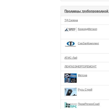
Продавцы трубопроводной 
ТД Силена
КонкордМеталл
СевЗапКомплект
АТИС-Лаб
ЛЕНГАЗЭНЕРГОРЕМОНТ
Метсна
Русь Строй
ПромРегионСнаб