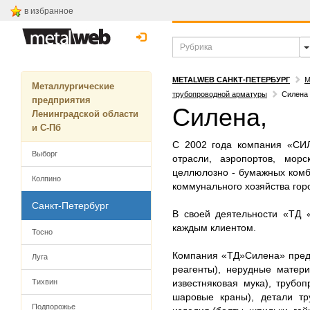
в избранное
METALWEB САНКТ-ПЕТЕРБУРГ
М
Металлургические
трубопроводной арматуры
Силена
предприятия
Силена,
Ленинградской области
и С-Пб
С 2002 года компания «СИЛ
Выборг
отрасли, аэропортов, морс
целлюлозно - бумажных комби
Колпино
коммунального хозяйства гор
Санкт-Петербург
В своей деятельности «ТД 
каждым клиентом.
Тосно
Компания «ТД»Силена» предл
Луга
реагенты), нерудные матер
Тихвин
известняковая мука), трубо
шаровые краны), детали тр
Подпорожье