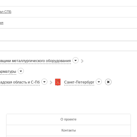
иал СПБ
ия
вщики металлургического оборудования
арматуры
адская область и С-Пб
Санкт-Петербург
О проекте
Контакты