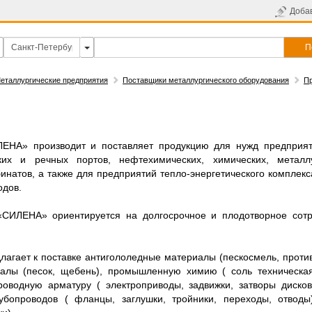
Доба
П
еталлургические предприятия
Поставщики металлургического оборудования
П
ЕНА» производит и поставляет продукцию для нужд предприя
ких и речных портов, нефтехимических, химических, металл
натов, а также для предприятий тепло-энергетического комплек
одов.
«СИЛЕНА» ориентируется на долгосрочное и плодотворное сотр
агает к поставке антигололедные материалы (пескосмель, проти
иалы (песок, щебень), промышленную химию ( соль техническая
проводную арматуру ( электроприводы, задвижки, затворы диско
убопроводов ( фланцы, заглушки, тройники, переходы, отводы