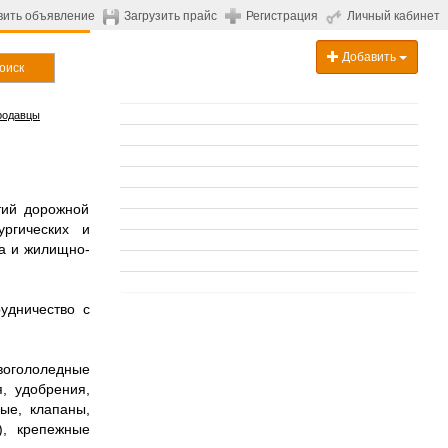
вить объявление
Загрузить прайс
Регистрация
Личный кабинет
Добавить
оиск
родавцы
тий дорожной
ургических и
са и жилищно-
удничество с
вогололедные
, удобрения,
вые, клапаны,
), крепежные