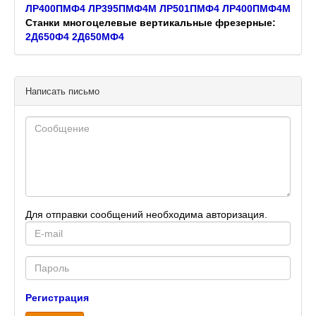
ЛР400ПМФ4
ЛР395ПМФ4М
ЛР501ПМФ4
ЛР400ПМФ4М
Станки многоцелевые вертикальные фрезерные:
2Д650Ф4
2Д650МФ4
Написать письмо
Для отправки сообщений необходима авторизация.
E-
mail
Password
Регистрация