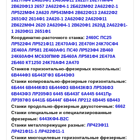
2627ПФ4
2А620Ф1
2А656Ф11
2622П
2627ПМФ4
2В620Ф13
2657
2А622Ф4-1
2Б622МФ2
2А622Ф2-1
ЛР522МФ4
2А620
ЛР543МФ4
2В622Ф13
2А622Ф2
2651Ф2
2614Ф1
2А620-1
2А620Ф2
2А620Ф11
2В622МФ4
2620
2А620Ф4-1
2В620Ф1
2620Д
2А622Ф1-
1
2620Ф11
2651Ф1
Координатно-расточного станка:
2460С
ПС25
ЛР522Ф4
ЛР521Ф11
2Е470АФ1
2Е470Н
24К70СФ4
2Е460А
ЛР581
2Е460АФ1
ПС40
ЛР523Ф4
2В460
24К60АФ4
МС630ПМФ
2Б460А
ЛР581Ф4
2Е470А
2Б460
КТ1250
24К70АФ4
2А470
Станков горизонтально-фрезерных консольных:
6В444Ф3
6Б443ГФ3
6Б443Ф3
Станки копировально-фрезерные горизонтальные:
6Б444
6В444КФ3
6Б444Ф3
6В443КФЗ
ЛР536ФЗ
6В443ФЗ
ЛР205Ф3
6445
6Б443Г
6А445
6441Пр
ЛР397Ф3
6441Б
6Б444Г
6В444
ЛР212
6В445
6В443
Станки продольно-фрезерные двухстоечные:
6662
Станки специальные и специализированные
фрезерные:
6443КФ4-В2С
Станки металлорежущие разные:
ЛР423Ф11
ЛР421Ф11-1
ЛР422Ф11-1
Станки многоцелевые горизонтальные фрезерные: