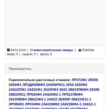
04.01.2010 |
Станкостроительные заводы
|
ПОКАЗЫ
вчера: 0 | неделя: 0 | месяц: 0
Производитель
Горизонтально-расточных станков:
ЛР372Ф1
2Е656
2650Ф1
ЛР2Д650МФ4
2А656РФ11
2656
2650Ф2
2А622ПФ1
2А622Ф1
2623ПФ4
2622
2В623ПМФ4
2620Е
2В622Ф11
ЛР620Ф4
2А620Ф2-1
ЛР521ПМФ4
2623ПМФ4
2В622Ф4-1
2А622
2Е656Р
2В622Ф11-1
ЛР380Ф1
ЛР434Ф4
2А622МФ2
2А622МФ4-1
2А622-1